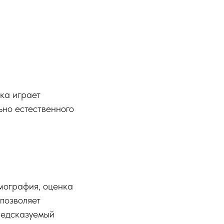
ка играет
ьно естественного
мография, оценка
позволяет
редсказуемый