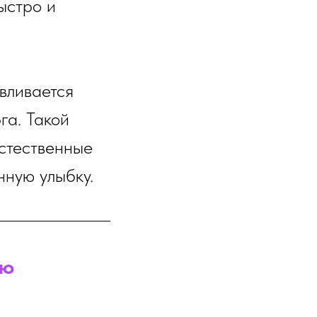
ыстро и
вливается
га. Такой
естественные
нную улыбку.
ую