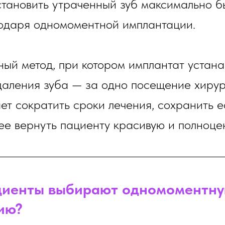
становить утраченный зуб максимально б
одаря одномоментной имплантации.
ый метод, при котором имплантат устана
даления зуба — за одно посещение хирур
ет сократить сроки лечения, сохранить 
ее вернуть пациенту красивую и полноце
циенты выбирают одномоментн
ию?