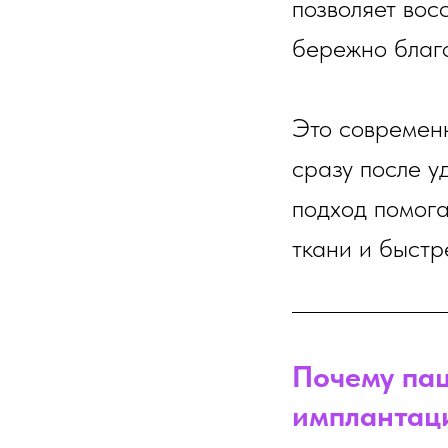
позволяет вос
бережно благ
Это современн
сразу после у
подход помога
ткани и быстр
Почему па
имплантац