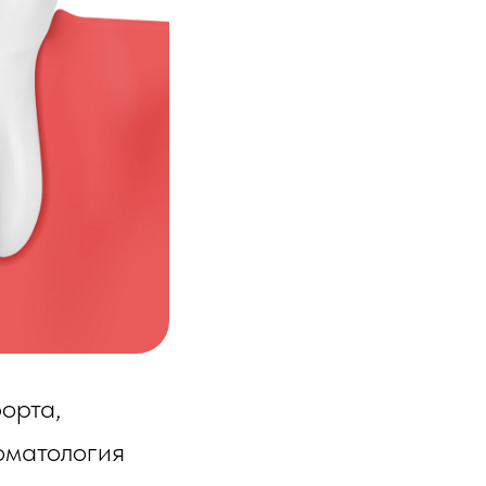
форта,
оматология